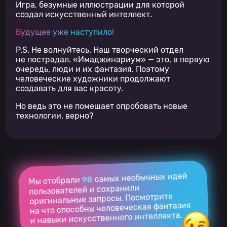
Игра, безумные иллюстрации для которой
создал искусственный интеллект.
Будущее уже наступило!
P.S. Не волнуйтесь. Наш творческий отдел
не пострадал. «Имаджинариум» — это, в первую
очередь, люди и их фантазия. Поэтому
человеческие художники продолжают
создавать для вас красоту.
Но ведь это не помешает опробовать новые
технологии, верно?
d
самых необычных идей
98
Мы отобрали
пользователей и сохранили
оригинальные запросы. Посмотрите
на что способны человеческая фантазия
и навыки искусственного интеллекта.